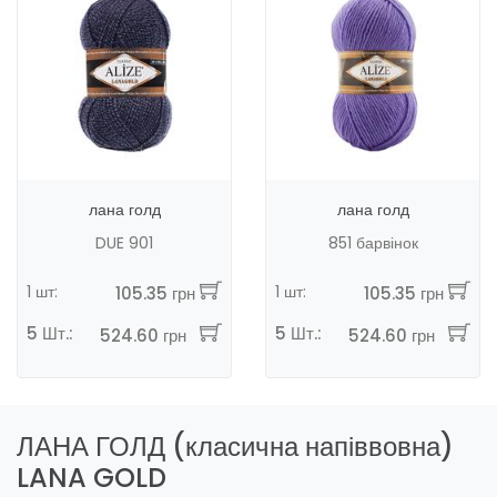
лана голд
лана голд
DUE 901
851 барвінок
1 шт:
1 шт:
105.35 грн
105.35 грн
5 Шт.:
5 Шт.:
524.60 грн
524.60 грн
ЛАНА ГОЛД (класична напіввовна)
LANA GOLD