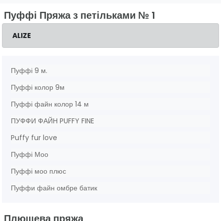
Пуффі Пряжа з петільками № 1
ALIZE
Пуффі 9 м.
Пуффі колор 9м
Пуффі файн колор 14 м
ПУФФИ ФАЙН PUFFY FINE
Puffy fur love
Пуффі Моо
Пуффі моо плюс
Пуффи файн омбре батик
Плюшева пряжа