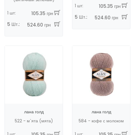
1 шт:
105.35 грн
1 шт:
105.35 грн
5 Шт.:
524.60 грн
5 Шт.:
524.60 грн
лана голд
лана голд
522 - м`ята (мята)
584 - кофе с молоком
1 шт:
1 шт:
105.35 грн
105.35 грн