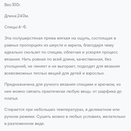
Вес:100г.
Длина:240м.
Спицы:4-6.
Эта полушерстяная пряжа мягкая на ощупь, состоящая в
равных пропорциях из шерсти и акрила, благодаря чему
идеально скользит по спицам, облегчая и ускоряя процесс
вязания. Нить ровная по всей длине, качественная, без
утолщений, не линяет и не выгорает, подходит для вязания
всевозможных теплых вещей для детей и взрослых.
Предназначена для ручного вязания спицами и крючком, из
нее можно связать практически любую вещь: от шарфика до
платья.
Стирается при небольших температурах, в деликатном или
ручном режиме. Сушить можно в любых условиях, желательно
в разложенном виде.