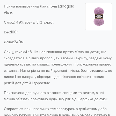
Пряжа напіввовняна Лана голд Lanagold
Alize.
Склад: 49% вовна, 51% акрил.
Вес:100г.
Дліна:240м.
Спиці, гачок:4-6. Ця напіввовняна пряжа м'яка на дотик, що
складається в рівних пропорціях з вовни і акрилу, завдяки чому
ідеально ковзає по спицях, полегшуючи і прискорюючи процес
в'язання. Нитка рівна по всій довжині, якісна, без потовщень, не
линяє і не вигорає, підходить для в'язання всіляких теплих
речей для дітей і дорослих.
Призначена для ручного в'язання спицями та гачком, з неї
можна зв'язати практично будь-яку річ: від шарфика до сукні.
Стирається при невеликих температурах, в делікатному або
ручному режимі. Сушити можна в будь-яких умовах, бажано в