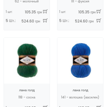
62 - молочный
111 - фуксия
1 шт:
1 шт:
105.35 грн
105.35 грн
5 Шт.:
5 Шт.:
524.60 грн
524.60 грн
лана голд
лана голд
118 - сосна
141 - волошка (василек)