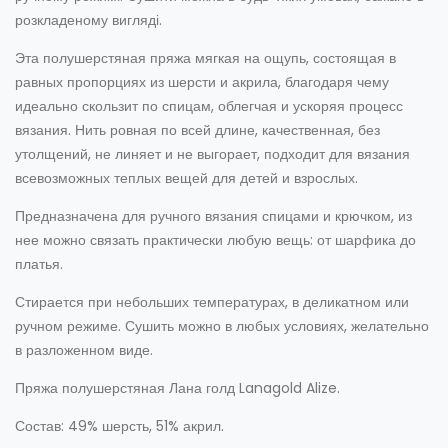
розкладеному вигляді.
Эта полушерстяная пряжа мягкая на ощупь, состоящая в
равных пропорциях из шерсти и акрила, благодаря чему
идеально скользит по спицам, облегчая и ускоряя процесс
вязания. Нить ровная по всей длине, качественная, без
утолщений, не линяет и не выгорает, подходит для вязания
всевозможных теплых вещей для детей и взрослых.
Предназначена для ручного вязания спицами и крючком, из
нее можно связать практически любую вещь: от шарфика до
платья.
Стирается при небольших температурах, в деликатном или
ручном режиме. Сушить можно в любых условиях, желательно
в разложенном виде.
Пряжа полушерстяная Лана голд Lanagold Alize.
Состав: 49% шерсть, 51% акрил.