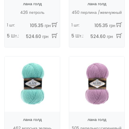
лана голд
лана голд
426 петроль
450 перлина /жемчужный
1 шт:
1 шт:
105.35 грн
105.35 грн
5 Шт.:
5 Шт.:
524.60 грн
524.60 грн
лана голд
лана голд
462 морська зелень
505 пепельно-сиреневый