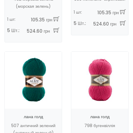
(морская зелень)
1 шт:
105.35 грн
1 шт:
105.35 грн
5 Шт.:
524.60 грн
5 Шт.:
524.60 грн
лана голд
лана голд
507 античний зелений
798 бугенвіллія
(античный зеленый)