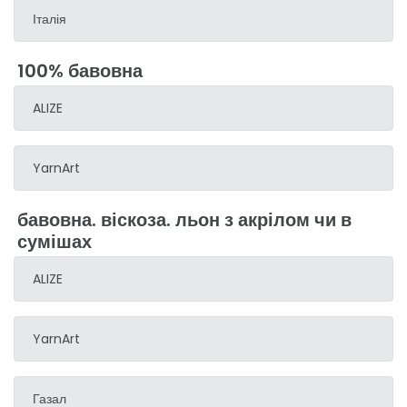
Італія
100% бавовна
ALIZE
YarnArt
бавовна. віскоза. льон з акрілом чи в
сумішах
ALIZE
YarnArt
Газал