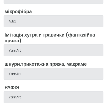
мікрофібра
ALIZE
Імітація хутра и травички (фантазійна
пряжа)
YarnArt
шнури,трикотажна пряжа, макраме
YarnArt
РАФІЯ
YarnArt