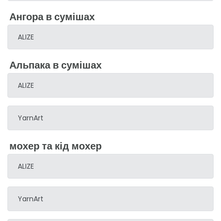
Ангора в сумішах
ALIZE
Альпака в сумішах
ALIZE
YarnArt
мохер та кід мохер
ALIZE
YarnArt